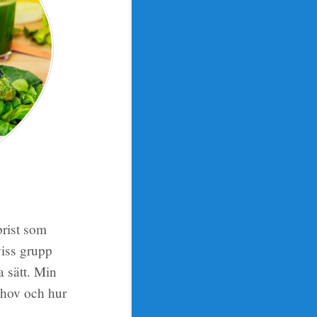
brist som
viss grupp
a sätt. Min
ehov och hur