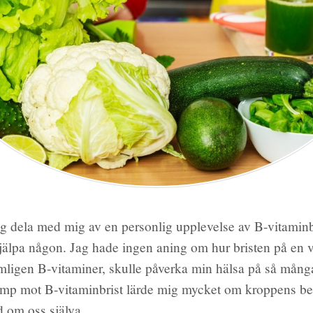
ag dela med mig av en personlig upplevelse av B-vitamin
älpa någon. Jag hade ingen aning om hur bristen på en 
mligen B-vitaminer, skulle påverka min hälsa på så mång
amp mot B-vitaminbrist lärde mig mycket om kroppens b
d om oss själva.