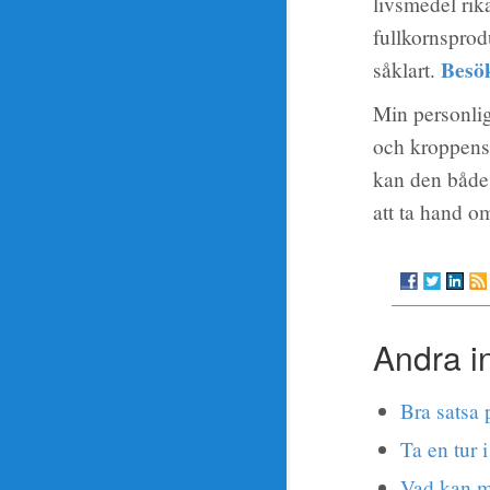
livsmedel rik
fullkornsprod
Besök
såklart.
Min personlig
och kroppens 
kan den både 
att ta hand 
Andra i
Bra satsa 
Ta en tur 
Vad kan m