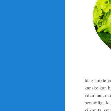
Idag tänkte j
kanske kan hj
vitaminer, nä
personliga k
vi kan ta han