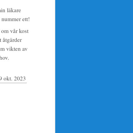
min läkare
ts nummer ett!
n om vår kost
t åtgärder
om vikten av
hov.
9 okt. 2023