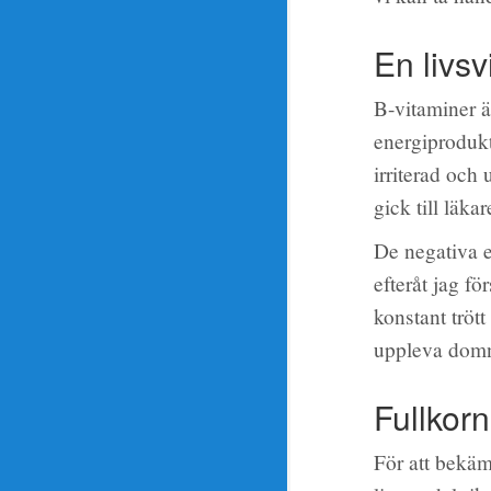
En livsv
B-vitaminer ä
energiprodukt
irriterad och
gick till läka
De negativa e
efteråt jag f
konstant trött
uppleva domni
Fullkorn
För att bekäm