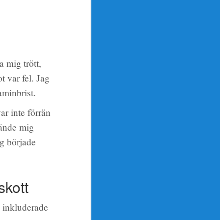
 mig trött,
 var fel. Jag
aminbrist.
ar inte förrän
kände mig
ag började
skott
m inkluderade