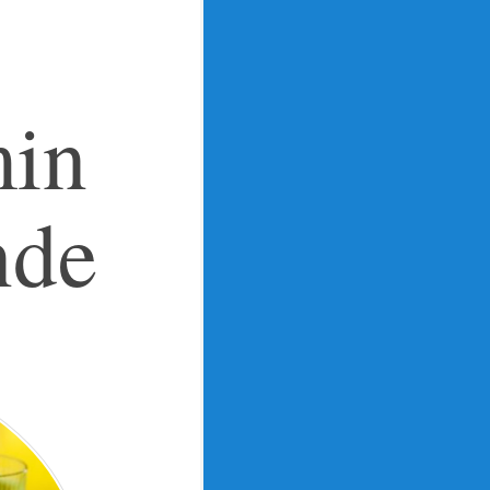
min
nde