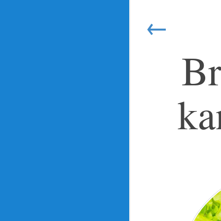
←
Br
ka