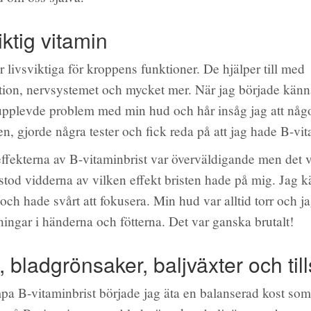
iktig vitamin
r livsviktiga för kroppens funktioner. De hjälper till med
ion, nervsystemet och mycket mer. När jag började känna
 upplevde problem med min hud och hår insåg jag att något
ren, gjorde några tester och fick reda på att jag hade B-vit
ffekterna av B-vitaminbrist var överväldigande men det v
örstod vidderna av vilken effekt bristen hade på mig. Jag 
 och hade svårt att fokusera. Min hud var alltid torr och j
ngar i händerna och fötterna. Det var ganska brutalt!
, bladgrönsaker, baljväxter och till
pa B-vitaminbrist började jag äta en balanserad kost so