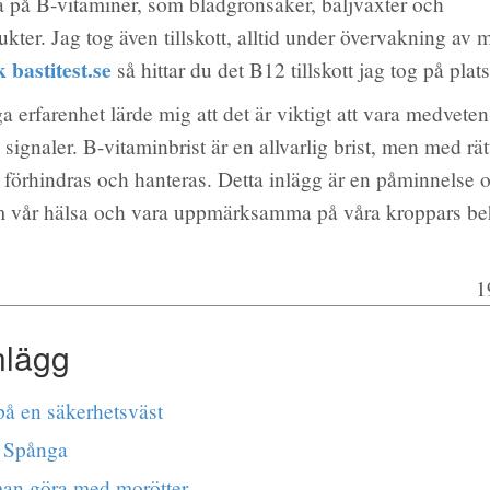
a på B-vitaminer, som bladgrönsaker, baljväxter och
ukter. Jag tog även tillskott, alltid under övervakning av 
 bastitest.se
så hittar du det B12 tillskott jag tog på pla
a erfarenhet lärde mig att det är viktigt att vara medvete
signaler. B-vitaminbrist är en allvarlig brist, men med rät
förhindras och hanteras. Detta inlägg är en påminnelse 
om vår hälsa och vara uppmärksamma på våra kroppars be
1
nlägg
på en säkerhetsväst
i Spånga
an göra med morötter