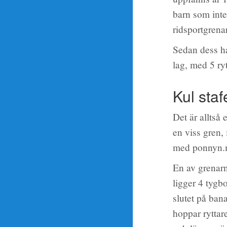
barn som inte
ridsportgrena
Sedan dess ha
lag, med 5 ryt
Kul staf
Det är alltså
en viss gren,
med ponnyn
En av grenarn
ligger 4 tygb
slutet på ban
hoppar ryttare