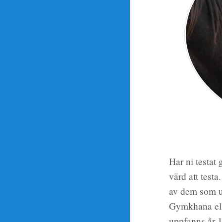
Har ni testat
värd att test
av dem som ut
Gymkhana ell
uppfanns år 1