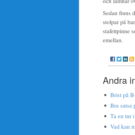
och lämnar öve
Sedan finns d
stolpar på ba
stafettpinne s
emellan.
Andra i
Brist på 
Bra satsa 
Ta en tur 
Vad kan m