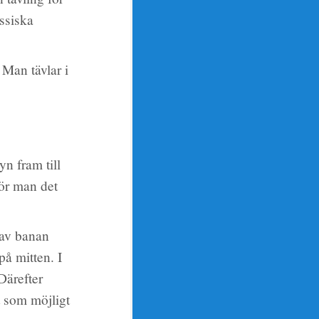
ssiska
 Man tävlar i
yn fram till
gör man det
 av banan
på mitten. I
Därefter
bt som möjligt