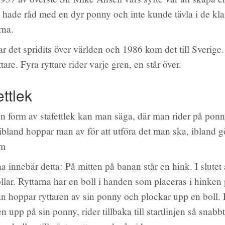
 hade råd med en dyr ponny och inte kunde tävla i de kla
rna.
r det spridits över världen och 1986 kom det till Sverige.
tare. Fyra ryttare rider varje gren, en står över.
ettlek
 en form av stafettlek kan man säga, där man rider på ponn
 ibland hoppar man av för att utföra det man ska, ibland 
.m
a innebär detta: På mitten på banan står en hink. I slutet
ollar. Ryttarna har en boll i handen som placeras i hinken 
an hoppar ryttaren av sin ponny och plockar upp en boll. 
n upp på sin ponny, rider tillbaka till startlinjen så snab