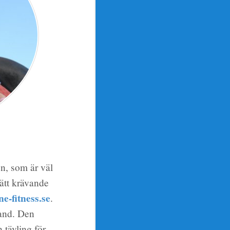
n, som är väl
rätt krävande
ine-fitness.se
.
and. Den
 tävling för