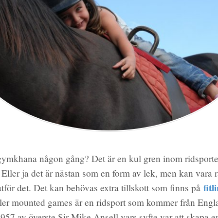
 gymkhana någon gång? Det är en kul gren inom ridsporte
a. Eller ja det är nästan som en form av lek, men kan vara 
fitl
för det. Det kan behövas extra tillskott som finns på
er mounted games är en ridsport som kommer från Engl
957 av överste Sir Mike Ansell vars syfte var att skapa en