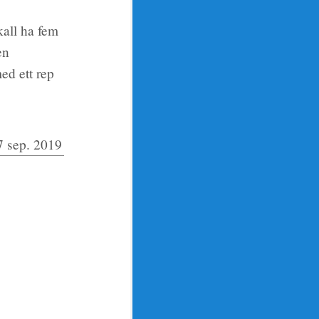
kall ha fem
en
med ett rep
7 sep. 2019