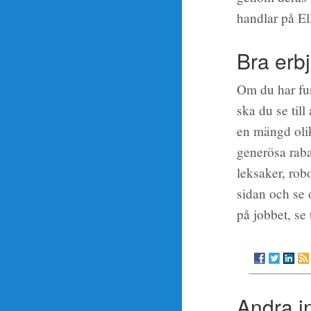
handlar på El
Bra erb
Om du har fund
ska du se til
en mängd olik
generösa raba
leksaker, rob
sidan och se 
på jobbet, se 
Andra i