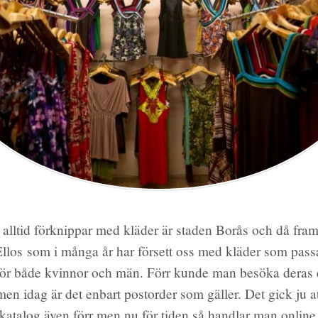
alltid förknippar med kläder är staden Borås och då framf
Ellos som i många år har försett oss med kläder som passa
 för både kvinnor och män. Förr kunde man besöka deras
men idag är det enbart postorder som gäller. Det gick ju a
atalog även förr men nu för tiden så handlar man onlin