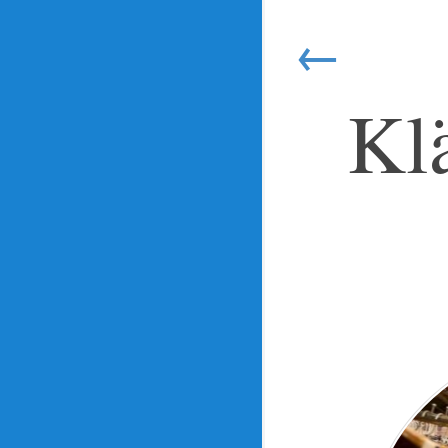
←
Klä