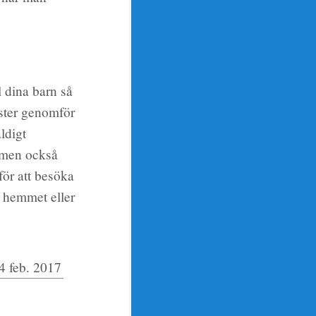
ll dina barn så
ester genomför
ldigt
r men också
för att besöka
i hemmet eller
4 feb. 2017