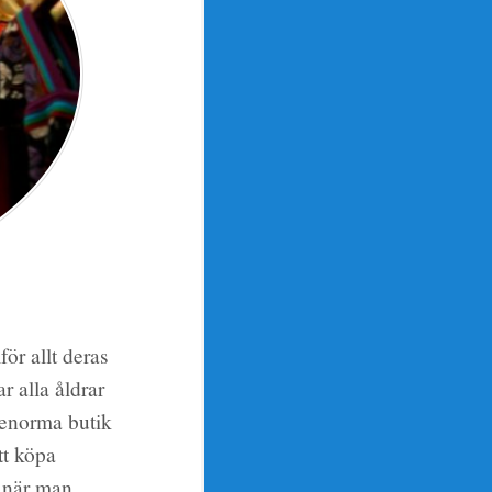
ör allt deras
r alla åldrar
 enorma butik
tt köpa
e när man