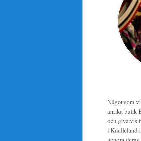
Något som vi 
anrika butik 
och givetvis
i Knalleland 
genom deras k