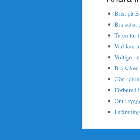
Brist på 
Bra satsa 
Ta en tur 
Vad kan m
Voltige - 
Bra saker 
Gör ridnin
Förbered h
Ont i ryg
I stämning