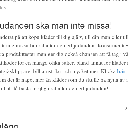
los.
judanden ska man inte missa!
erat på att köpa kläder till dig själv, till din man eller ti
l att inte missa bra rabatter och erbjudanden. Konsumentt
a produkttester men ger dig också chansen att få tag i vä
ttkoder för en mängd olika saker, bland annat för kläde
här
otgräsklippare, bilbarnstolar och mycket mer. Klicka
om det är något mer än kläder som du skulle ha nytta av 
till att få bästa möjliga rabatter och erbjudanden!
2
nlägg