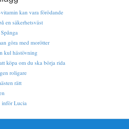
B-vitamin kan vara förödande
på en säkerhetsväst
i Spånga
an göra med morötter
en kul hästövning
att köpa om du ska börja rida
gen roligare
ästen rätt
gen
 inför Lucia